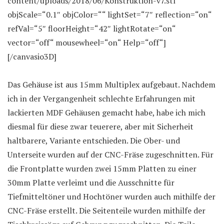
content/uploads/2018/06/Konstruktion-v7.stl“
objScale=“0.1″ objColor=““ lightSet=“7″ reflection=“on“
refVal=“5″ floorHeight=“42″ lightRotate=“on“
vector=“off“ mousewheel=“on“ Help=“off“]
[/canvasio3D]
Das Gehäuse ist aus 15mm Multiplex aufgebaut. Nachdem
ich in der Vergangenheit schlechte Erfahrungen mit
lackierten MDF Gehäusen gemacht habe, habe ich mich
diesmal für diese zwar teuerere, aber mit Sicherheit
haltbarere, Variante entschieden. Die Ober- und
Unterseite wurden auf der CNC-Fräse zugeschnitten. Für
die Frontplatte wurden zwei 15mm Platten zu einer
30mm Platte verleimt und die Ausschnitte für
Tiefmitteltöner und Hochtöner wurden auch mithilfe der
CNC-Fräse erstellt. Die Seitenteile wurden mithilfe der