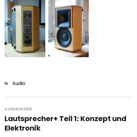
Kategorien
Audio
Beitragsnavigation
VORHERIGER
Lautsprecher+ Teil 1: Konzept und
Vorheriger
Beitrag:
Elektronik