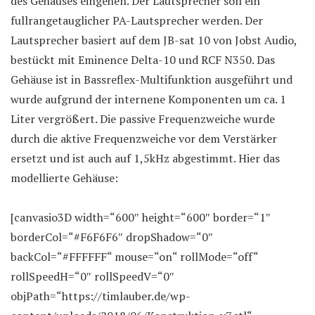
des Gehäuses eingehen. Der Lautsprecher soll ein
fullrangetauglicher PA-Lautsprecher werden. Der
Lautsprecher basiert auf dem JB-sat 10 von Jobst Audio,
bestückt mit Eminence Delta-10 und RCF N350. Das
Gehäuse ist in Bassreflex-Multifunktion ausgeführt und
wurde aufgrund der internene Komponenten um ca. 1
Liter vergrößert. Die passive Frequenzweiche wurde
durch die aktive Frequenzweiche vor dem Verstärker
ersetzt und ist auch auf 1,5kHz abgestimmt. Hier das
modellierte Gehäuse:
[canvasio3D width=“600″ height=“600″ border=“1″
borderCol=“#F6F6F6″ dropShadow=“0″
backCol=“#FFFFFF“ mouse=“on“ rollMode=“off“
rollSpeedH=“0″ rollSpeedV=“0″
objPath=“https://timlauber.de/wp-